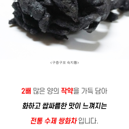
<구증구포 숙지황>