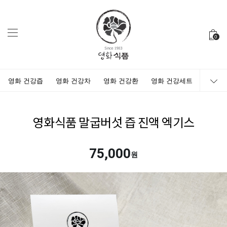
0
영화 건강즙
영화 건강차
영화 건강환
영화 건강세트
영화식품 말굽버섯 즙 진액 엑기스
75,000
원