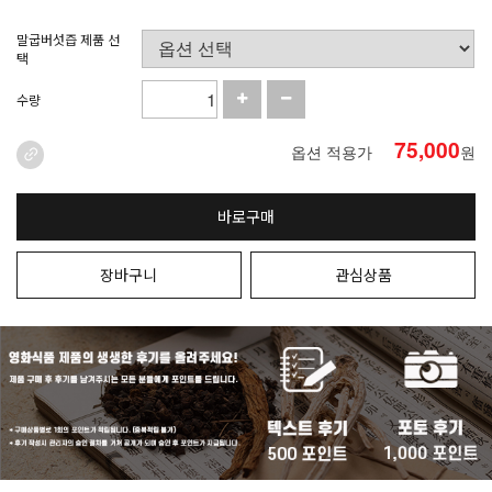
말굽버섯즙 제품 선
택
수량
75,000
옵션 적용가
원
바로구매
장바구니
관심상품