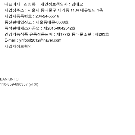
대표이사 : 김영화 개인정보책임자 : 김태오
사업장주소 : 서울시 동대문구 제기동 1134 대유빌딩 1층
사업자등록번호 : 204-24-55516
통신판매업신고 : 서울동대문-0508호
즉석판매제조가공업 : 제2015-0042542호
건강기능식품 유통전문판매 : 제177호 동대문소분 : 제283호
E-mail : yhfood2012@naver.com
사업자정보확인
BANKINFO
110-359-690357 (신한)
예금주: 영화식품 (김영화)
CUSTOMER CENTER
02-959-0057
월~금 AM 08:00-PM 18:00
토.일 및 공휴일은 쉽니다.
이용안내
이용약관
개인정보처리방침
에스크로 가입인증