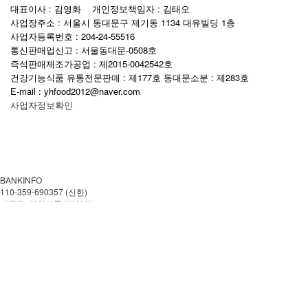
대표이사 : 김영화 개인정보책임자 : 김태오
사업장주소 : 서울시 동대문구 제기동 1134 대유빌딩 1층
사업자등록번호 : 204-24-55516
통신판매업신고 : 서울동대문-0508호
즉석판매제조가공업 : 제2015-0042542호
건강기능식품 유통전문판매 : 제177호 동대문소분 : 제283호
E-mail : yhfood2012@naver.com
사업자정보확인
BANKINFO
110-359-690357 (신한)
예금주: 영화식품 (김영화)
CUSTOMER CENTER
02-959-0057
월~금 AM 08:00-PM 18:00
토.일 및 공휴일은 쉽니다.
이용안내
이용약관
개인정보처리방침
에스크로 가입인증