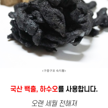
<구증구포 숙지황>