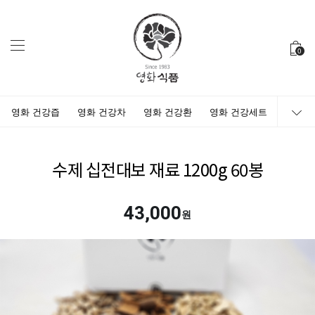
0
영화 건강즙
영화 건강차
영화 건강환
영화 건강세트
수제 십전대보 재료 1200g 60봉
43,000
원