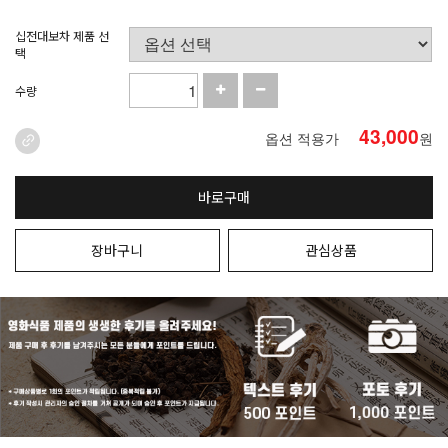
십전대보차 제품 선
택
수량
43,000
옵션 적용가
원
바로구매
장바구니
관심상품