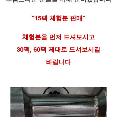
"15팩 체험분 판매"
체험분을 먼저 드셔보시고
30팩, 60팩 제대로 드셔보시길
바랍니다