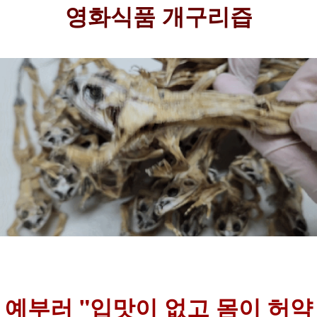
영화식품 개구리즙
예부러 "입맛이 없고 몸이 허약