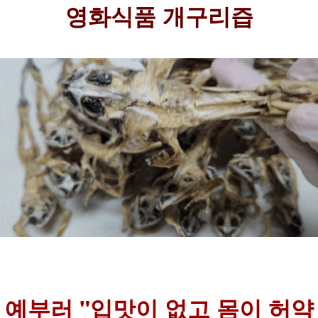
영화식품 개구리즙
예부러 "입맛이 없고 몸이 허약