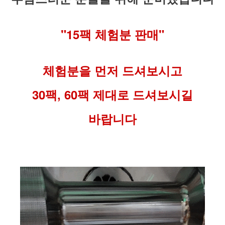
"15팩 체험분 판매"
체험분을 먼저 드셔보시고
30팩, 60팩 제대로 드셔보시길
바랍니다