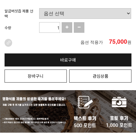
말굽버섯즙 제품 선
택
수량
75,000
옵션 적용가
원
바로구매
장바구니
관심상품