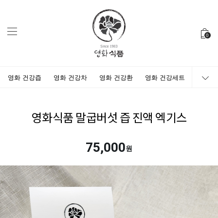
0
영화 건강즙
영화 건강차
영화 건강환
영화 건강세트
영화식품 말굽버섯 즙 진액 엑기스
75,000
원