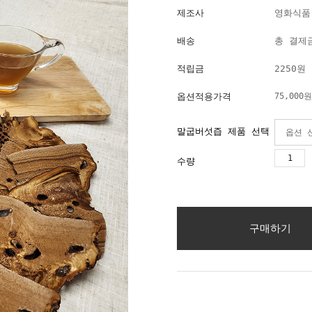
제조사
영화식품
배송
총 결제금
적립금
2250원
옵션적용가격
75,000
원
말굽버섯즙 제품 선택
수량
구매하기