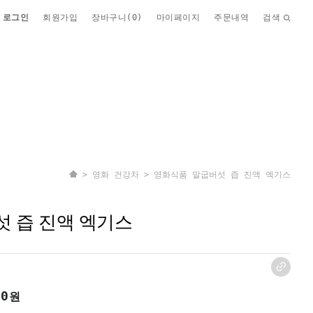
로그인
회원가입
장바구니(
0
)
마이페이지
주문내역
검색
>
영화 건강차
> 영화식품 말굽버섯 즙 진액 엑기스
 즙 진액 엑기스
00
원