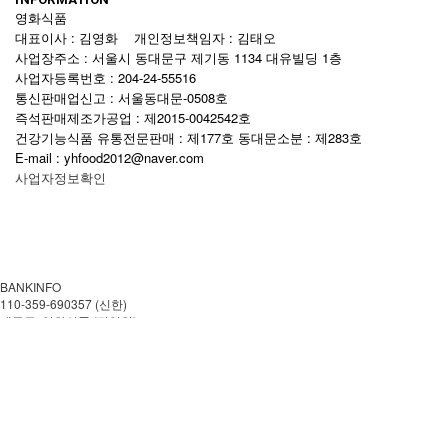
영화식품
대표이사 : 김영화 개인정보책임자 : 김태오
사업장주소 : 서울시 동대문구 제기동 1134 대유빌딩 1층
사업자등록번호 : 204-24-55516
통신판매업신고 : 서울동대문-0508호
즉석판매제조가공업 : 제2015-0042542호
건강기능식품 유통전문판매 : 제177호 동대문소분 : 제283호
E-mail : yhfood2012@naver.com
사업자정보확인
BANKINFO
110-359-690357 (신한)
예금주: 영화식품 (김영화)
CUSTOMER CENTER
02-959-0057
월~금 AM 08:00-PM 18:00
토.일 및 공휴일은 쉽니다.
이용안내
이용약관
개인정보처리방침