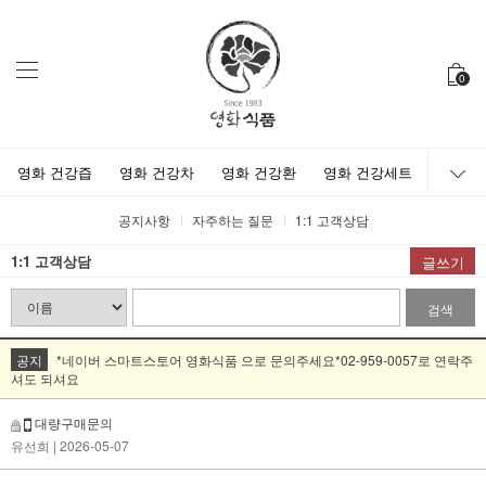
0
영화 건강즙
영화 건강차
영화 건강환
영화 건강세트
공지사항
자주하는 질문
1:1 고객상담
1:1 고객상담
글쓰기
검색
공지
*네이버 스마트스토어 영화식품 으로 문의주세요*02-959-0057로 연락주
셔도 되셔요
대량구매문의
유선희
| 2026-05-07