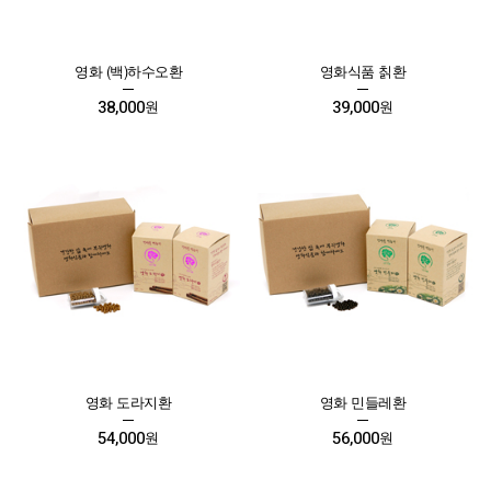
영화 (백)하수오환
영화식품 칡환
38,000
39,000
원
원
영화 도라지환
영화 민들레환
54,000
56,000
원
원