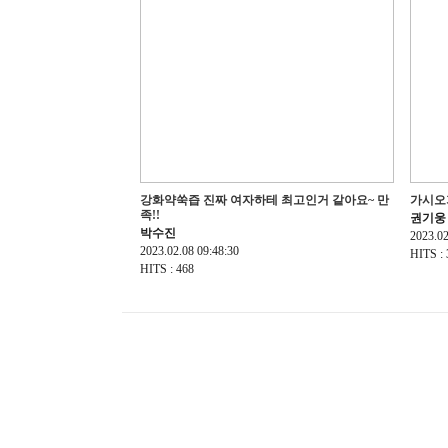
강화약쑥즙 진짜 여자하테 최고인거 같아요~ 만
가시오
족!!
권기웅
박수진
2023.02
2023.02.08 09:48:30
HITS : 
HITS : 468