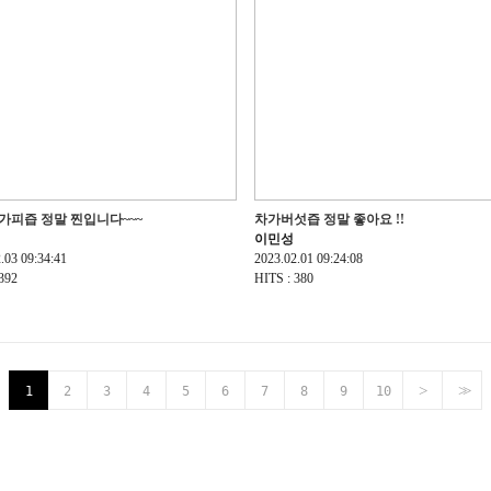
가피즙 정말 찐입니다~~~
차가버섯즙 정말 좋아요 !!
이민성
.03 09:34:41
2023.02.01 09:24:08
392
HITS : 380
>
>>
1
2
3
4
5
6
7
8
9
10