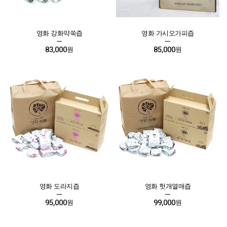
영화 강화약쑥즙
영화 가시오가피즙
83,000
85,000
원
원
영화 도라지즙
영화 헛개열매즙
95,000
99,000
원
원