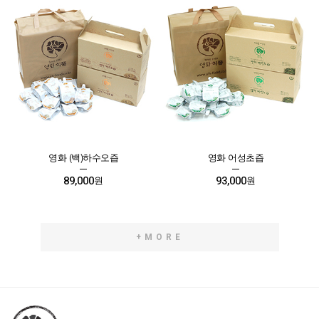
영화 (백)하수오즙
영화 어성초즙
89,000
93,000
원
원
+MORE