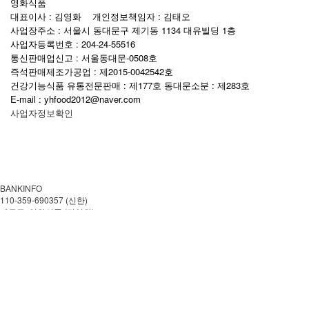
영화식품
대표이사 : 김영화 개인정보책임자 : 김태오
사업장주소 : 서울시 동대문구 제기동 1134 대유빌딩 1층
사업자등록번호 : 204-24-55516
통신판매업신고 : 서울동대문-0508호
즉석판매제조가공업 : 제2015-0042542호
건강기능식품 유통전문판매 : 제177호 동대문소분 : 제283호
E-mail : yhfood2012@naver.com
사업자정보확인
BANKINFO
110-359-690357 (신한)
예금주: 영화식품 (김영화)
CUSTOMER CENTER
02-959-0057
월~금 AM 08:00-PM 18:00
토.일 및 공휴일은 쉽니다.
이용안내
이용약관
개인정보처리방침
에스크로 가입인증